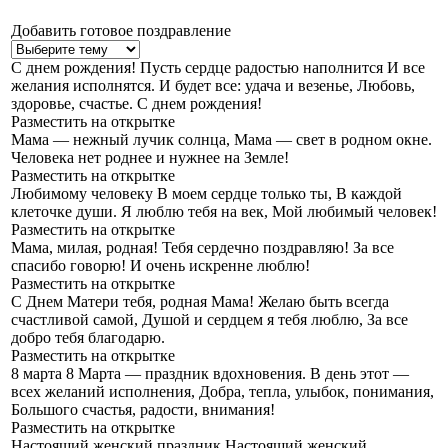
Добавить готовое поздравление
С днем рождения!
Пусть сердце радостью наполнится И все
желания исполнятся. И будет все: удача и везенье, Любовь,
здоровье, счастье. С днем рождения!
Разместить на открытке
Мама — нежный лучик солнца,
Мама — свет в родном окне.
Человека нет роднее и нужнее на Земле!
Разместить на открытке
Любимому человеку
В моем сердце только ты, В каждой
клеточке души. Я люблю тебя на век, Мой любимый человек!
Разместить на открытке
Мама, милая, родная!
Тебя сердечно поздравляю! За все
спасибо говорю! И очень искренне люблю!
Разместить на открытке
С Днем Матери тебя, родная Мама!
Желаю быть всегда
счастливой самой, Душой и сердцем я тебя люблю, За все
добро тебя благодарю.
Разместить на открытке
8 марта
8 Марта — праздник вдохновения. В день этот —
всех желаний исполнения, Добра, тепла, улыбок, понимания,
Большого счастья, радости, внимания!
Разместить на открытке
Настоящий женский праздник
Настоящий женский