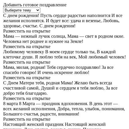
Добавить готовое поздравление
С днем рождения!
Пусть сердце радостью наполнится И все
желания исполнятся. И будет все: удача и везенье, Любовь,
здоровье, счастье. С днем рождения!
Разместить на открытке
Мама — нежный лучик солнца,
Мама — свет в родном окне.
Человека нет роднее и нужнее на Земле!
Разместить на открытке
Любимому человеку
В моем сердце только ты, В каждой
клеточке души. Я люблю тебя на век, Мой любимый человек!
Разместить на открытке
Мама, милая, родная!
Тебя сердечно поздравляю! За все
спасибо говорю! И очень искренне люблю!
Разместить на открытке
С Днем Матери тебя, родная Мама!
Желаю быть всегда
счастливой самой, Душой и сердцем я тебя люблю, За все
добро тебя благодарю.
Разместить на открытке
8 марта
8 Марта — праздник вдохновения. В день этот —
всех желаний исполнения, Добра, тепла, улыбок, понимания,
Большого счастья, радости, внимания!
Разместить на открытке
Настоящий женский праздник
Настоящий женский