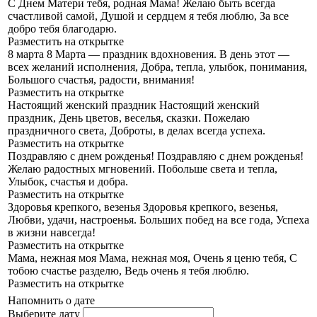
С Днем Матери тебя, родная Мама!
Желаю быть всегда
счастливой самой, Душой и сердцем я тебя люблю, За все
добро тебя благодарю.
Разместить на открытке
8 марта
8 Марта — праздник вдохновения. В день этот —
всех желаний исполнения, Добра, тепла, улыбок, понимания,
Большого счастья, радости, внимания!
Разместить на открытке
Настоящий женский праздник
Настоящий женский
праздник, День цветов, веселья, сказки. Пожелаю
праздничного света, Доброты, в делах всегда успеха.
Разместить на открытке
Поздравляю с днем рожденья!
Поздравляю с днем рожденья!
Желаю радостных мгновений. Побольше света и тепла,
Улыбок, счастья и добра.
Разместить на открытке
Здоровья крепкого, везенья
Здоровья крепкого, везенья,
Любви, удачи, настроенья. Больших побед на все года, Успеха
в жизни навсегда!
Разместить на открытке
Мама, нежная моя
Мама, нежная моя, Очень я ценю тебя, С
тобою счастье разделю, Ведь очень я тебя люблю.
Разместить на открытке
Напомнить о дате
Выберите дату