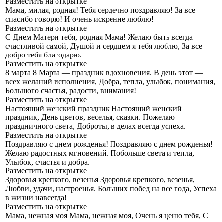
Разместить на открытке
Мама, милая, родная!
Тебя сердечно поздравляю! За все
спасибо говорю! И очень искренне люблю!
Разместить на открытке
С Днем Матери тебя, родная Мама!
Желаю быть всегда
счастливой самой, Душой и сердцем я тебя люблю, За все
добро тебя благодарю.
Разместить на открытке
8 марта
8 Марта — праздник вдохновения. В день этот —
всех желаний исполнения, Добра, тепла, улыбок, понимания,
Большого счастья, радости, внимания!
Разместить на открытке
Настоящий женский праздник
Настоящий женский
праздник, День цветов, веселья, сказки. Пожелаю
праздничного света, Доброты, в делах всегда успеха.
Разместить на открытке
Поздравляю с днем рожденья!
Поздравляю с днем рожденья!
Желаю радостных мгновений. Побольше света и тепла,
Улыбок, счастья и добра.
Разместить на открытке
Здоровья крепкого, везенья
Здоровья крепкого, везенья,
Любви, удачи, настроенья. Больших побед на все года, Успеха
в жизни навсегда!
Разместить на открытке
Мама, нежная моя
Мама, нежная моя, Очень я ценю тебя, С