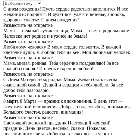
С днем рождения!
Пусть сердце радостью наполнится И все
желания исполнятся. И будет все: удача и везенье, Любовь,
здоровье, счастье. С днем рождения!
Разместить на открытке
Мама — нежный лучик солнца,
Мама — свет в родном окне.
Человека нет роднее и нужнее на Земле!
Разместить на открытке
Любимому человеку
В моем сердце только ты, В каждой
клеточке души. Я люблю тебя на век, Мой любимый человек!
Разместить на открытке
Мама, милая, родная!
Тебя сердечно поздравляю! За все
спасибо говорю! И очень искренне люблю!
Разместить на открытке
С Днем Матери тебя, родная Мама!
Желаю быть всегда
счастливой самой, Душой и сердцем я тебя люблю, За все
добро тебя благодарю.
Разместить на открытке
8 марта
8 Марта — праздник вдохновения. В день этот —
всех желаний исполнения, Добра, тепла, улыбок, понимания,
Большого счастья, радости, внимания!
Разместить на открытке
Настоящий женский праздник
Настоящий женский
праздник, День цветов, веселья, сказки. Пожелаю
праздничного света, Доброты, в делах всегда успеха.